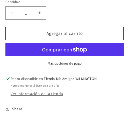
Cantidad
Reducir
Aumentar
cantidad
cantidad
para
para
Religioso
Religioso
Agregar al carrito
San
San
Judas
Judas
009
009
Más opciones de pago
Retiro disponible en
Tienda Mis Amigos WILMINGTON
Normalmente está listo en 2 a 4 días
Ver información de la tienda
Share