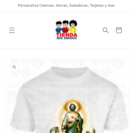
Ir
Personaliza Camisas, Gorras, Sudaderas, Tarjetas y mas
directamente
al contenido
Carrito
Ir
directamente
a la
información
del producto