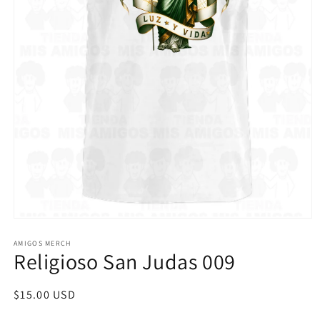
Abrir
elemento
multimedia
AMIGOS MERCH
Religioso San Judas 009
1
en
una
ventana
Precio
$15.00 USD
modal
habitual