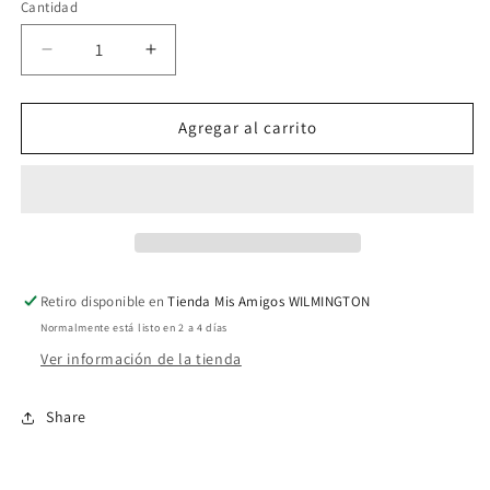
Cantidad
Reducir
Aumentar
cantidad
cantidad
para
para
Religioso
Religioso
Agregar al carrito
002
002
Retiro disponible en
Tienda Mis Amigos WILMINGTON
Normalmente está listo en 2 a 4 días
Ver información de la tienda
Share