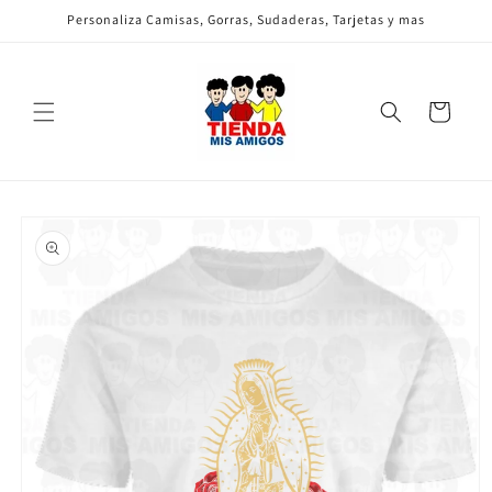
Ir
Personaliza Camisas, Gorras, Sudaderas, Tarjetas y mas
directamente
al contenido
Carrito
Ir
directamente
a la
información
del producto