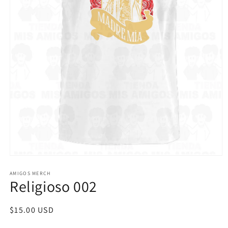
Abrir
elemento
multimedia
AMIGOS MERCH
Religioso 002
1
en
una
ventana
Precio
$15.00 USD
modal
habitual