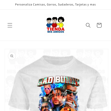
Ir
Personaliza Camisas, Gorras, Sudaderas, Tarjetas y mas
directamente
al contenido
Carrito
Ir
directamente
a la
información
del producto