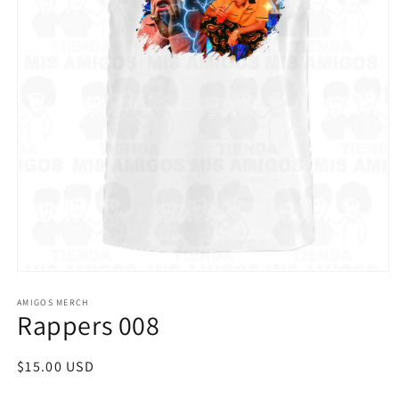
Abrir
elemento
multimedia
AMIGOS MERCH
Rappers 008
1
en
una
ventana
Precio
$15.00 USD
modal
habitual