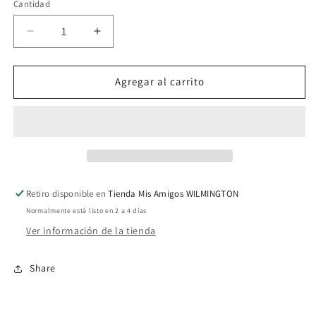
Cantidad
Reducir
Aumentar
cantidad
cantidad
para
para
Rappers
Rappers
Agregar al carrito
008
008
Retiro disponible en
Tienda Mis Amigos WILMINGTON
Normalmente está listo en 2 a 4 días
Ver información de la tienda
Share