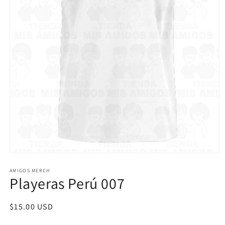
Abrir
elemento
multimedia
AMIGOS MERCH
Playeras Perú 007
1
en
una
ventana
Precio
$15.00 USD
modal
habitual