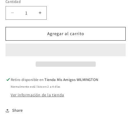
Cantidad
Reducir
Aumentar
cantidad
cantidad
para
para
Playeras
Playeras
Agregar al carrito
Perú
Perú
007
007
Retiro disponible en
Tienda Mis Amigos WILMINGTON
Normalmente está listo en 2 a 4 días
Ver información de la tienda
Share