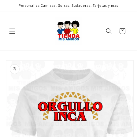
Ir
Personaliza Camisas, Gorras, Sudaderas, Tarjetas y mas
directamente
al contenido
Carrito
Ir
directamente
a la
información
del producto