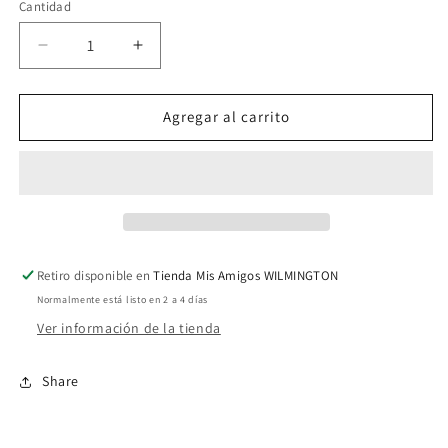
Cantidad
Reducir
Aumentar
cantidad
cantidad
para
para
Playeras
Playeras
Agregar al carrito
Kamala
Kamala
026
026
Retiro disponible en
Tienda Mis Amigos WILMINGTON
Normalmente está listo en 2 a 4 días
Ver información de la tienda
Share