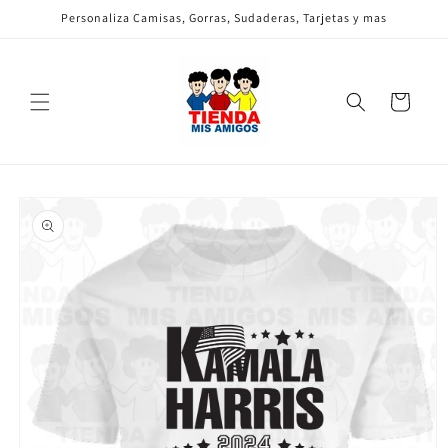
Ir
Personaliza Camisas, Gorras, Sudaderas, Tarjetas y mas
directamente
al contenido
Carrito
Ir
directamente
a la
información
del producto