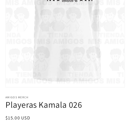
Abrir
elemento
multimedia
AMIGOS MERCH
Playeras Kamala 026
1
en
una
ventana
Precio
$15.00 USD
modal
habitual