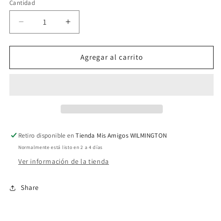
Cantidad
Reducir
Aumentar
cantidad
cantidad
para
para
Playeras
Playeras
Agregar al carrito
Dragon
Dragon
Ball
Ball
016
016
Retiro disponible en
Tienda Mis Amigos WILMINGTON
Normalmente está listo en 2 a 4 días
Ver información de la tienda
Share