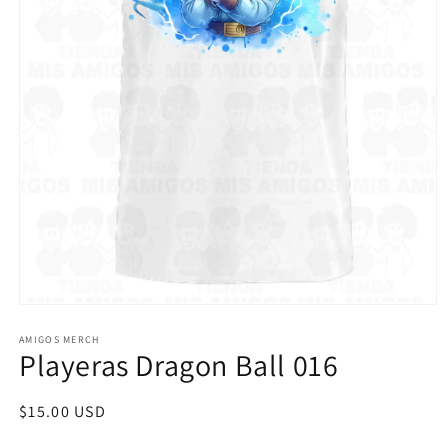
Abrir
elemento
multimedia
AMIGOS MERCH
Playeras Dragon Ball 016
1
en
una
ventana
Precio
$15.00 USD
modal
habitual