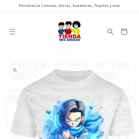
Ir
Personaliza Camisas, Gorras, Sudaderas, Tarjetas y mas
directamente
al contenido
Carrito
Ir
directamente
a la
información
del producto