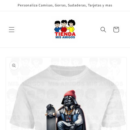
Ir
Personaliza Camisas, Gorras, Sudaderas, Tarjetas y mas
directamente
al contenido
Carrito
Ir
directamente
a la
información
del producto