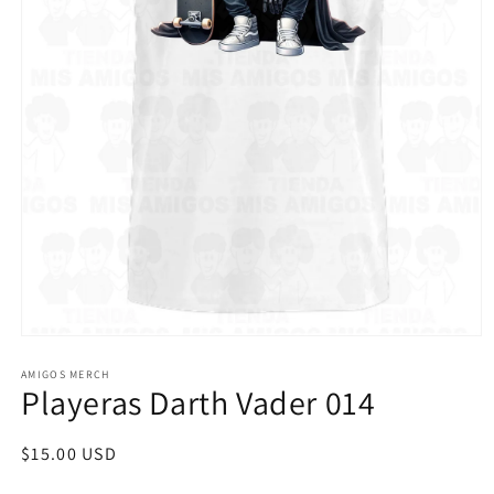
Abrir
elemento
multimedia
AMIGOS MERCH
Playeras Darth Vader 014
1
en
una
ventana
Precio
$15.00 USD
modal
habitual