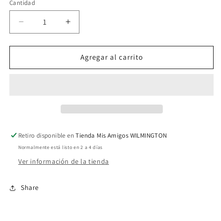
Cantidad
Reducir
Aumentar
cantidad
cantidad
para
para
Playeras
Playeras
Agregar al carrito
Darth
Darth
Vader
Vader
014
014
Retiro disponible en
Tienda Mis Amigos WILMINGTON
Normalmente está listo en 2 a 4 días
Ver información de la tienda
Share