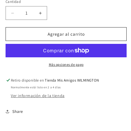
Cantidad
Reducir
Aumentar
cantidad
cantidad
para
para
Navidad
Navidad
Agregar al carrito
026
026
Más opciones de pago
Retiro disponible en
Tienda Mis Amigos WILMINGTON
Normalmente está listo en 2 a 4 días
Ver información de la tienda
Share