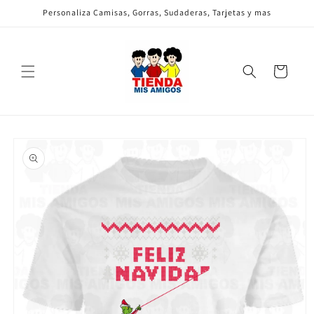
Ir
Personaliza Camisas, Gorras, Sudaderas, Tarjetas y mas
directamente
al contenido
Carrito
Ir
directamente
a la
información
del producto