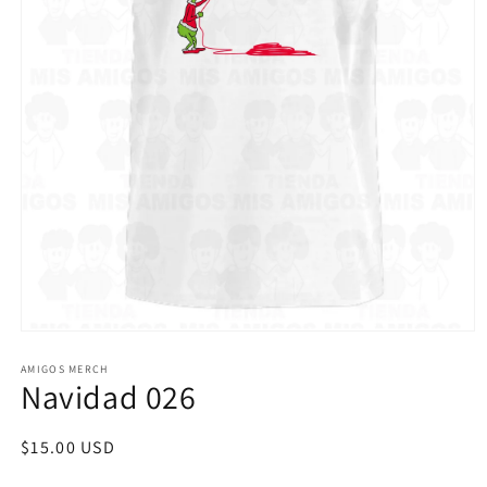
Abrir
elemento
multimedia
AMIGOS MERCH
Navidad 026
1
en
una
ventana
Precio
$15.00 USD
modal
habitual