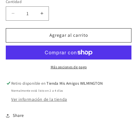
Cantidad
Reducir
Aumentar
cantidad
cantidad
para
para
cartoon
cartoon
Agregar al carrito
006
006
Más opciones de pago
Retiro disponible en
Tienda Mis Amigos WILMINGTON
Normalmente está listo en 2 a 4 días
Ver información de la tienda
Share