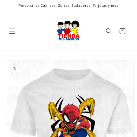
Ir
Personaliza Camisas, Gorras, Sudaderas, Tarjetas y mas
directamente
al contenido
Carrito
Ir
directamente
a la
información
del producto