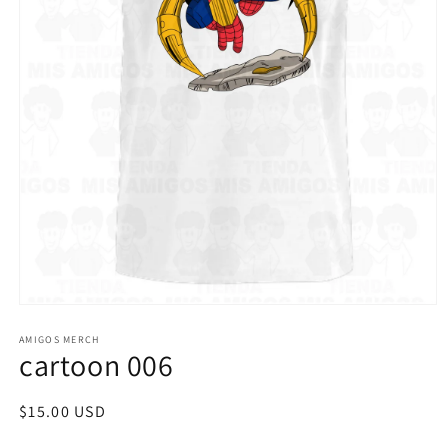
Abrir
elemento
multimedia
AMIGOS MERCH
cartoon 006
1
en
una
ventana
Precio
$15.00 USD
modal
habitual