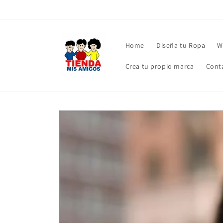
Ir
directamente
al contenido
Home
Diseña tu Ropa
W
Crea tu propio marca
Cont
Ir
directamente
a la
información
del producto