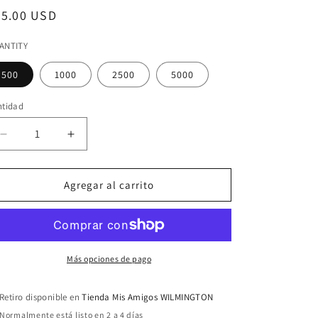
ecio
75.00 USD
bitual
ANTITY
500
1000
2500
5000
ntidad
Reducir
Aumentar
cantidad
cantidad
para
para
Tarjetas
Tarjetas
Agregar al carrito
de
de
Presentacion
Presentacion
Diseño
Diseño
Personalizado
Personalizado
Más opciones de pago
Retiro disponible en
Tienda Mis Amigos WILMINGTON
Normalmente está listo en 2 a 4 días