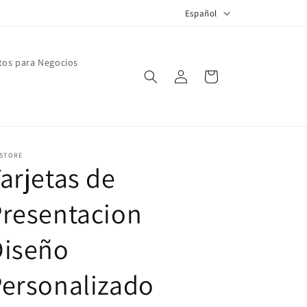
I
Español
d
i
tos para Negocios
Iniciar
o
Carrito
sesión
m
a
 STORE
arjetas de
resentacion
Diseño
ersonalizado