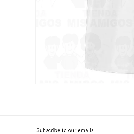
Abrir
elemento
multimedia
1
en
una
ventana
modal
Subscribe to our emails