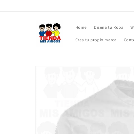
Ir
directamente
al contenido
Home
Diseña tu Ropa
W
Crea tu propio marca
Cont
Ir
directamente
a la
información
del producto