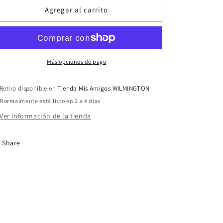
Animal
Animal
Agregar al carrito
079
079
Más opciones de pago
Retiro disponible en
Tienda Mis Amigos WILMINGTON
Normalmente está listo en 2 a 4 días
Ver información de la tienda
Share