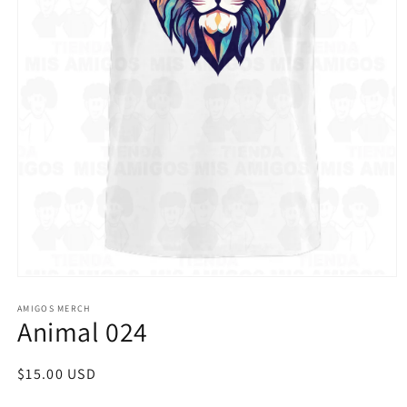
Abrir
elemento
multimedia
AMIGOS MERCH
Animal 024
1
en
una
ventana
Precio
$15.00 USD
modal
habitual