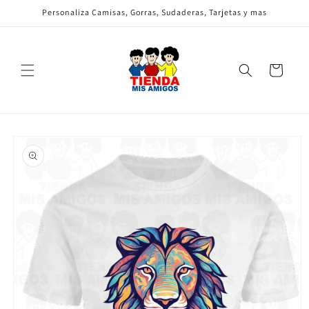
Ir
Personaliza Camisas, Gorras, Sudaderas, Tarjetas y mas
directamente
al contenido
Carrito
Ir
directamente
a la
información
del producto