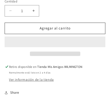
Cantidad
Reducir
Aumentar
cantidad
cantidad
para
para
Animal
Animal
Agregar al carrito
024
024
Retiro disponible en
Tienda Mis Amigos WILMINGTON
Normalmente está listo en 2 a 4 días
Ver información de la tienda
Share