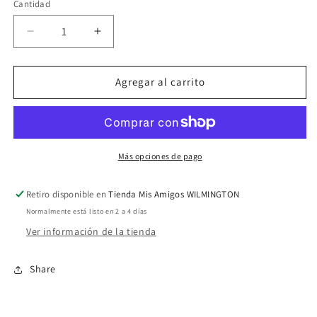
Cantidad
Reducir
Aumentar
cantidad
cantidad
para
para
America
America
Agregar al carrito
058
058
Más opciones de pago
Retiro disponible en
Tienda Mis Amigos WILMINGTON
Normalmente está listo en 2 a 4 días
Ver información de la tienda
Share