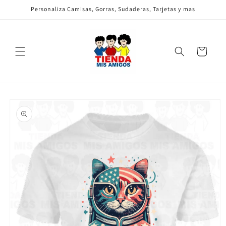
Ir
Personaliza Camisas, Gorras, Sudaderas, Tarjetas y mas
directamente
al contenido
Carrito
Ir
directamente
a la
información
del producto