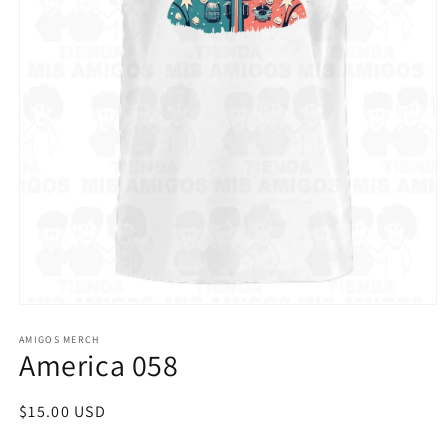
Abrir
elemento
multimedia
AMIGOS MERCH
America 058
1
en
una
ventana
Precio
$15.00 USD
modal
habitual