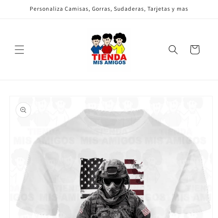
Ir
Personaliza Camisas, Gorras, Sudaderas, Tarjetas y mas
directamente
al contenido
Carrito
Ir
directamente
a la
información
del producto