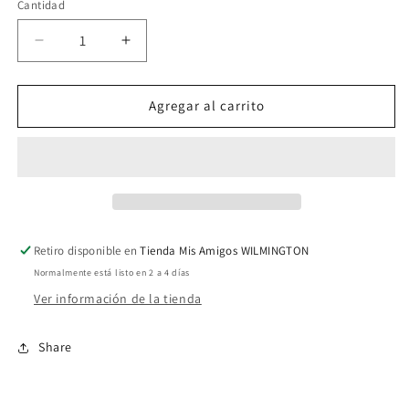
Cantidad
Reducir
Aumentar
cantidad
cantidad
para
para
America
America
Agregar al carrito
016
016
Retiro disponible en
Tienda Mis Amigos WILMINGTON
Normalmente está listo en 2 a 4 días
Ver información de la tienda
Share